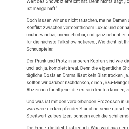
Welt des Showbiz erreicht hat. Denn nichts sagt „Ic
ist mangelhaft.“
Doch lassen wir uns nicht täuschen, meine Damen un
Konflikt zwischen vermeintlichem Luxus und der har
unüberwindbar, uneinnehmbar, und ganz nebenbei oh
für die nächste Talkshow notieren: „Wie dicht ist Ih
Schauspieler.
Der Prunk und Protz in unseren Köpfen sind wie di
und, ach ja, komplett irreal. Denn die eigentliche S
tägliche Dosis an Drama lässt kein Blatt trocken, ja
sollten wir darüber nachdenken, einen „Bau-Mangel
Abzeichen für all jene, die es sich leisten können,
Und was ist mit den verbleibenden Prozessen in un
was wäre ein kämpfender Star ohne seine epischen
Streitwert zu besitzen, sondern auch die schillernd
Die Frage, die bleibt, ist jedoch: Was wird aus d