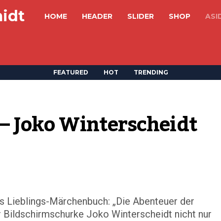
idt
HOME
HEADER
SLIDER
SHOP
ASI
FEATURED
HOT
TRENDING
 – Joko Winterscheidt 
ds Lieblings-Märchenbuch: „Die Abenteuer der
r Bildschirmschurke Joko Winterscheidt nicht nur