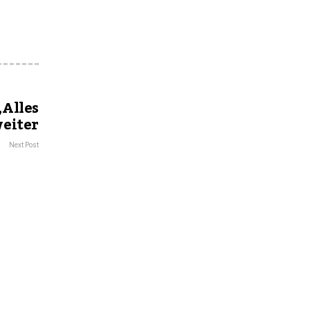
„Alles
weiter
Next Post