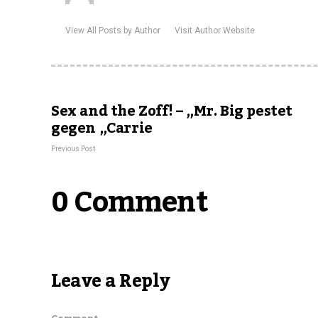
View All Posts by Author
Visit Author Website
Sex and the Zoff! – „Mr. Big pestet
gegen „Carrie
Previous Post
0 Comment
Leave a Reply