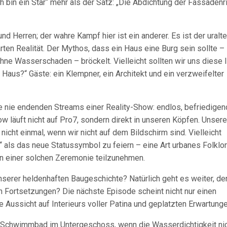
h bin ein Star“ mehr als der Satz: „Die Abdichtung der Fassadenr
d Herren; der wahre Kampf hier ist ein anderer. Es ist der uralte
ten Realität. Der Mythos, dass ein Haus eine Burg sein sollte –
ne Wasserschaden – bröckelt. Vielleicht sollten wir uns diese 
r Haus?“ Gäste: ein Klempner, ein Architekt und ein verzweifelter
e nie endenden Streams einer Reality-Show: endlos, befriedigen
how läuft nicht auf Pro7, sondern direkt in unseren Köpfen. Unsere
, nicht einmal, wenn wir nicht auf dem Bildschirm sind. Vielleicht
“ als das neue Statussymbol zu feiern – eine Art urbanes Folklo
 an einer solchen Zeremonie teilzunehmen.
serer heldenhaften Baugeschichte? Natürlich geht es weiter, de
 Fortsetzungen? Die nächste Episode scheint nicht nur einen
e Aussicht auf Interieurs voller Patina und geplatzten Erwartunge
em Schwimmbad im Untergeschoss, wenn die Wasserdichtigkeit ni