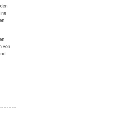
 den
ine
len
sen
n von
ind