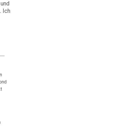
 und
 Ich
n
mond
kt
n